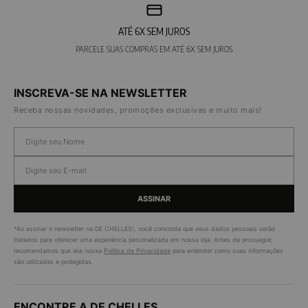
ATÉ 6X SEM JUROS
PARCELE SUAS COMPRAS EM ATÉ 6X SEM JUROS
INSCREVA-SE NA NEWSLETTER
Receba nossas novidades, promoções exclusivas e muito mais!
ASSINAR
*Ao assinar o newsletter na DE CHELLES!, você concorda que seus dados pessoais serão
tratados para oferecer uma experiência personalizada em nossa loja. Antes de prosseguir,
recomendamos que leia nossa
Política de Privacidade
para entender como suas informações
são utilizadas e protegidas.
ENCONTRE A DE CHELLES