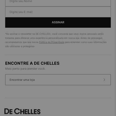
ASSINAR
*Ao assinar o newsletter na DE CHELLES!, você concorda que seus dados pessoais serão
tratados para oferecer uma experiência personalizada em nossa loja. Antes de prosseguir,
recomendamos que leia nossa
Política de Privacidade
para entender como suas informações
são utilizadas e protegidas.
ENCONTRE A DE CHELLES
Mais perto para atender você.
Encontrar uma loja