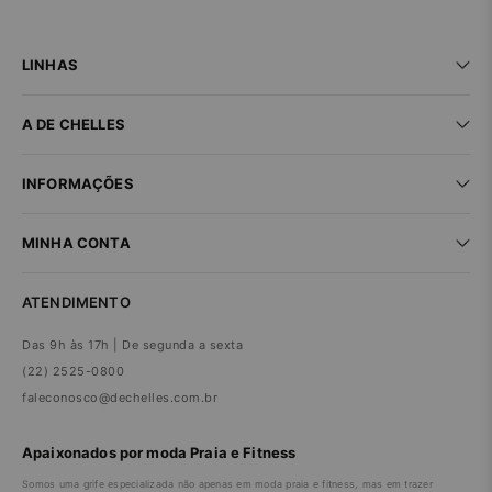
LINHAS
Praia
A DE CHELLES
Fitness
Lingerie
Seja um parceiro
New In
INFORMAÇÕES
Encontre uma loja
Sale
Trabalhe conosco
Dúvidas frequentes
MINHA CONTA
Trocas e devoluções
Compra segura
Minha conta
Política de privacidade
ATENDIMENTO
Meus pedidos
Das 9h às 17h | De segunda a sexta
(22) 2525-0800
faleconosco@dechelles.com.br
Apaixonados por moda Praia e Fitness
Somos uma grife especializada não apenas em moda praia e fitness, mas em trazer