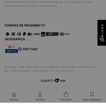
conforto e bem-estar, em peças de altíssima qualidade, com estampas exclusivas e
versatilidade para o dia a dia da mulher moderna.
AJUDA
FORMAS DE PAGAMENTO
SEGURANÇA
De Chelles - CNPJ: 31.584.436/0005-22 | Endereço: Rua Vereador Jose Martins Costa,
202 - Ponte da Saudade - Nova Friburgo - RJ | CEP: 28615-055
•
Home
Conta
Carrinho
Meus Desejos