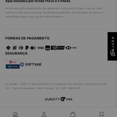
Apaixonados por moda Praia e Fitness
Somos uma grife especializada não apenas em moda praia e fitness, mas em trazer
conforto e bem-estar, em peças de altíssima qualidade, com estampas exclusivas e
versatilidade para o dia a dia da mulher moderna.
AJUDA
FORMAS DE PAGAMENTO
SEGURANÇA
De Chelles - CNPJ: 31.584.436/0005-22 | Endereço: Rua Vereador Jose Martins Costa,
202 - Ponte da Saudade - Nova Friburgo - RJ | CEP: 28615-055
•