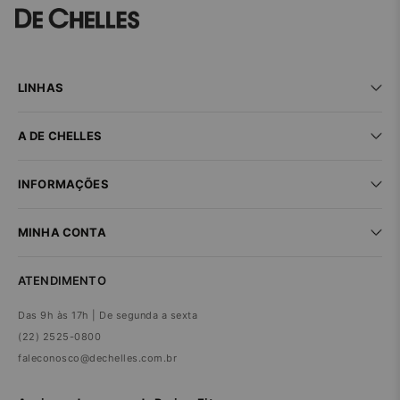
LINHAS
Praia
A DE CHELLES
Fitness
Lingerie
Seja um parceiro
New In
INFORMAÇÕES
Encontre uma loja
Sale
Trabalhe conosco
Dúvidas frequentes
MINHA CONTA
Trocas e devoluções
Compra segura
Minha conta
Política de privacidade
ATENDIMENTO
Meus pedidos
Das 9h às 17h | De segunda a sexta
(22) 2525-0800
faleconosco@dechelles.com.br