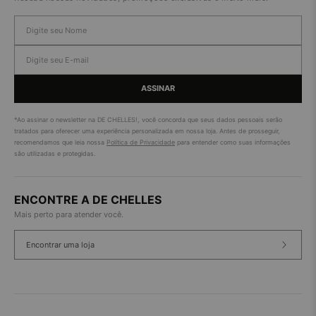
ASSINAR
*Ao assinar o newsletter na DE CHELLES!, você concorda que seus dados pessoais serão
tratados para oferecer uma experiência personalizada em nossa loja. Antes de prosseguir,
recomendamos que leia nossa
Política de Privacidade
para entender como suas informações
são utilizadas e protegidas.
ENCONTRE A DE CHELLES
Mais perto para atender você.
Encontrar uma loja