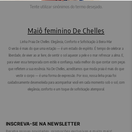
Tente utilizar sinônimos do termo desejado.
Maiô feminino De Chelles
Linha Praia De Chelles: Elegância, Conforto e Sofisticação à Beira-Mar
O verão é mais do que uma estação — é um estado de espírito. É tempo de celebrar a
liberdade, de viver ao ar livre, de sentir o sol aquecer a pele e o mar refrescar a alma. E,
para viver essa temporada com estilo e confiança, nada melhor do que contar com peças
que refletem a sua essência. Na De Chelles, acreditamos que moda praia é mais do que
vestir o corpo — é uma forma de expressão. Por isso, nossa linha praia foi
cuidadosamente desenvolvida para acompanhar você em cada momento sob o sol, com
elegância, conforto e um toque de sofisticação atemporal.
INSCREVA-SE NA NEWSLETTER
Receba nossas novidades, promoções exclusivas e muito mais!