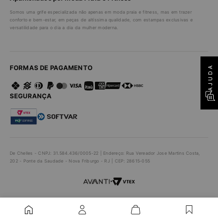
Somos uma grife especializada não apenas em moda praia e fitness, mas em trazer
conforto e bem-estar, em peças de altíssima qualidade, com estampas exclusivas e
versatilidade para o dia a dia da mulher moderna.
AJUDA
FORMAS DE PAGAMENTO
SEGURANÇA
De Chelles - CNPJ: 31.584.436/0005-22 | Endereço: Rua Vereador Jose Martins Costa,
202 - Ponte da Saudade - Nova Friburgo - RJ | CEP: 28615-055
•