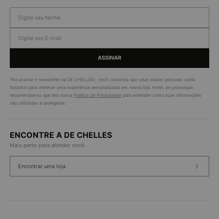
ASSINAR
*Ao assinar o newsletter na DE CHELLES!, você concorda que seus dados pessoais serão
tratados para oferecer uma experiência personalizada em nossa loja. Antes de prosseguir,
recomendamos que leia nossa
Política de Privacidade
para entender como suas informações
são utilizadas e protegidas.
ENCONTRE A DE CHELLES
Mais perto para atender você.
Encontrar uma loja