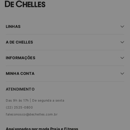
LINHAS
Praia
A DE CHELLES
Fitness
Lingerie
Seja um parceiro
New In
INFORMAÇÕES
Encontre uma loja
Sale
Trabalhe conosco
Dúvidas frequentes
MINHA CONTA
Trocas e devoluções
Compra segura
Minha conta
Política de privacidade
ATENDIMENTO
Meus pedidos
Das 9h às 17h | De segunda a sexta
(22) 2525-0800
faleconosco@dechelles.com.br
Apaixonados por moda Praia e Fitness