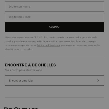
ASSINAR
*Ao assinar o newsletter na DE CHELLES!, você concorda que seus dados pessoais serão
tratados para oferecer uma experiência personalizada em nossa loja. Antes de prosseguir,
recomendamos que leia nossa
Política de Privacidade
para entender como suas informações
são utilizadas e protegidas.
ENCONTRE A DE CHELLES
Mais perto para atender você.
Encontrar uma loja