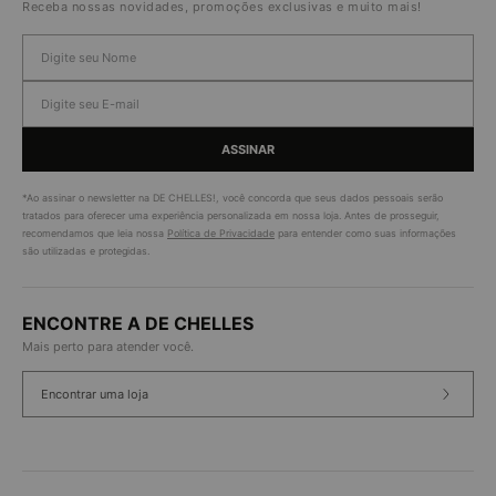
Receba nossas novidades, promoções exclusivas e muito mais!
ASSINAR
*Ao assinar o newsletter na DE CHELLES!, você concorda que seus dados pessoais serão
tratados para oferecer uma experiência personalizada em nossa loja. Antes de prosseguir,
recomendamos que leia nossa
Política de Privacidade
para entender como suas informações
são utilizadas e protegidas.
ENCONTRE A DE CHELLES
Mais perto para atender você.
Encontrar uma loja