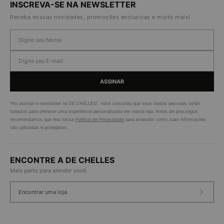
INSCREVA-SE NA NEWSLETTER
Receba nossas novidades, promoções exclusivas e muito mais!
ASSINAR
*Ao assinar o newsletter na DE CHELLES!, você concorda que seus dados pessoais serão
tratados para oferecer uma experiência personalizada em nossa loja. Antes de prosseguir,
recomendamos que leia nossa
Política de Privacidade
para entender como suas informações
são utilizadas e protegidas.
ENCONTRE A DE CHELLES
Mais perto para atender você.
Encontrar uma loja