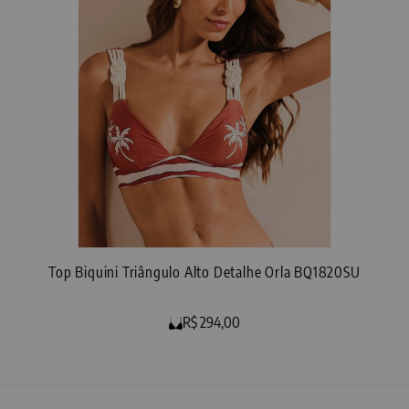
- Nunca usar ferro de passar.
com muito estilo e consciência!
Top Biquini Triângulo Alto Detalhe Orla BQ1820SU
R$ 294,00