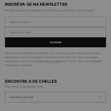
INSCREVA-SE NA NEWSLETTER
Receba nossas novidades, promoções exclusivas e muito mais!
ASSINAR
*Ao assinar o newsletter na DE CHELLES!, você concorda que seus dados pessoais serão
tratados para oferecer uma experiência personalizada em nossa loja. Antes de prosseguir,
recomendamos que leia nossa
Política de Privacidade
para entender como suas informações
são utilizadas e protegidas.
ENCONTRE A DE CHELLES
Mais perto para atender você.
Encontrar uma loja