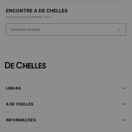
ENCONTRE A DE CHELLES
Mais perto para atender você.
Encontrar uma loja
LINHAS
Praia
A DE CHELLES
Fitness
Lingerie
Seja um parceiro
New In
INFORMAÇÕES
Encontre uma loja
Sale
Trabalhe conosco
Dúvidas frequentes