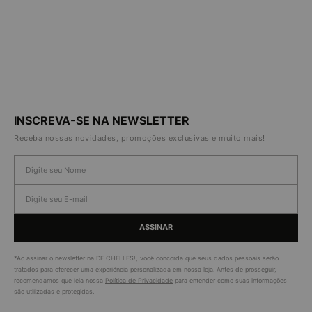
INSCREVA-SE NA NEWSLETTER
Receba nossas novidades, promoções exclusivas e muito mais!
ASSINAR
*Ao assinar o newsletter na DE CHELLES!, você concorda que seus dados pessoais serão
tratados para oferecer uma experiência personalizada em nossa loja. Antes de prosseguir,
recomendamos que leia nossa
Política de Privacidade
para entender como suas informações
são utilizadas e protegidas.