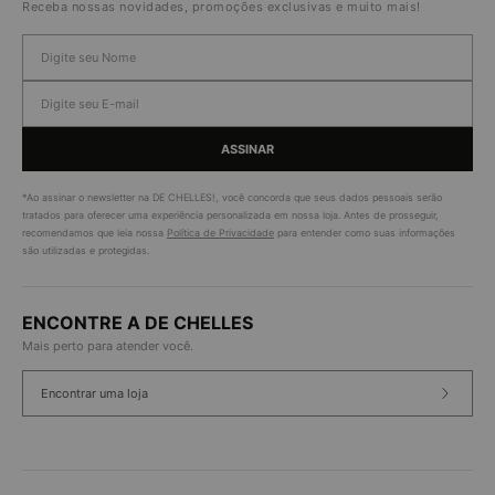
Receba nossas novidades, promoções exclusivas e muito mais!
ASSINAR
*Ao assinar o newsletter na DE CHELLES!, você concorda que seus dados pessoais serão
tratados para oferecer uma experiência personalizada em nossa loja. Antes de prosseguir,
recomendamos que leia nossa
Política de Privacidade
para entender como suas informações
são utilizadas e protegidas.
ENCONTRE A DE CHELLES
Mais perto para atender você.
Encontrar uma loja