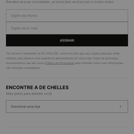
Receba nossas novidades, promoções exclusivas e muito mais!
ASSINAR
*Ao assinar o newsletter na DE CHELLES!, você concorda que seus dados pessoais serão
tratados para oferecer uma experiência personalizada em nossa loja. Antes de prosseguir,
recomendamos que leia nossa
Política de Privacidade
para entender como suas informações
são utilizadas e protegidas.
ENCONTRE A DE CHELLES
Mais perto para atender você.
Encontrar uma loja