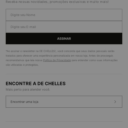
Receba nossas novidades, promoções exclusivas e muito mais!
ASSINAR
*Ao assinar o newsletter na DE CHELLES!, você concorda que seus dados pessoais serão
tratados para oferecer uma experiência personalizada em nossa loja. Antes de prosseguir,
recomendamos que leia nossa
Política de Privacidade
para entender como suas informações
são utilizadas e protegidas.
ENCONTRE A DE CHELLES
Mais perto para atender você.
Encontrar uma loja