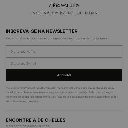
ATÉ 6X SEM JUROS
PARCELE SUAS COMPRAS EM ATÉ 6X SEM JUROS
INSCREVA-SE NA NEWSLETTER
Receba nossas novidades, promoções exclusivas e muito mais!
ASSINAR
*Ao assinar o newsletter na DE CHELLES!, você concorda que seus dados pessoais serão
tratados para oferecer uma experiência personalizada em nossa loja. Antes de prosseguir,
recomendamos que leia nossa
Política de Privacidade
para entender como suas informações
são utilizadas e protegidas.
ENCONTRE A DE CHELLES
Mais perto para atender você.