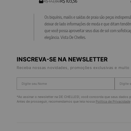
R$ 172,60
R$ 103,56
Os biquínis, maiôs e saídas de praia são peças indispen
deixar de lado informações de moda e que ditam tendênc
que você possa aproveitar seus dias de sol com sofisti
elegância. Vista De Chelles.
INSCREVA-SE NA NEWSLETTER
Receba nossas novidades, promoções exclusivas e muito 
*Ao assinar o newsletter na DE CHELLES!, você concorda que seus dados pe
Antes de prosseguir, recomendamos que leia nossa
Política de Privacidade