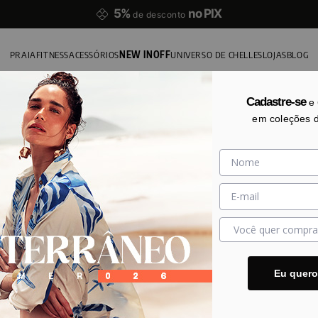
5%
no PIX
de desconto
PRAIA
FITNESS
ACESSÓRIOS
NEW IN
OFF
UNIVERSO DE CHELLES
LOJAS
BLOG
Cadastre-se
e
em coleções 
Eu quer