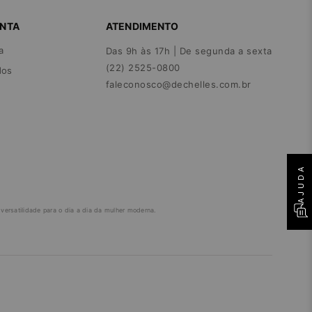
ONTA
ATENDIMENTO
a
Das 9h às 17h | De segunda a sexta
(22) 2525-0800
dos
faleconosco@dechelles.com.br
AJUDA
ersatilidade para o dia a dia da mulher moderna.