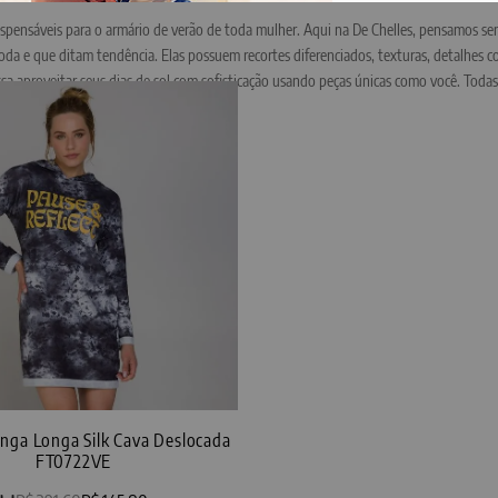
dispensáveis para o armário de verão de toda mulher. Aqui na De Chelles, pensamos se
oda e que ditam tendência. Elas possuem recortes diferenciados, texturas, detalhes
ssa aproveitar seus dias de sol com sofisticação usando peças únicas como você. Tod
gância. Vista De Chelles.
nga Longa Silk Cava Deslocada
FT0722VE