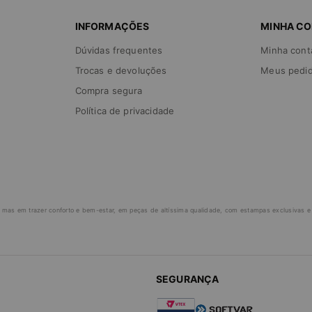
INFORMAÇÕES
MINHA C
Dúvidas frequentes
Minha cont
Trocas e devoluções
Meus pedi
Compra segura
Política de privacidade
 mas em trazer conforto e bem-estar, em peças de altíssima qualidade, com estampas exclusivas e v
SEGURANÇA