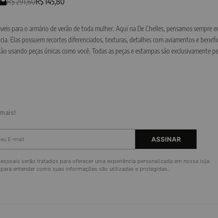
R$ 291,60
R$ 145,80
sáveis para o armário de verão de toda mulher. Aqui na De Chelles, pensamos sempre e
ia. Elas possuem recortes diferenciados, texturas, detalhes com aviamentos e benef
cação usando peças únicas como você. Todas as peças e estampas são exclusivamente p
mais!
ASSINAR
ssoais serão tratados para oferecer uma experiência personalizada em nossa loja.
para entender como suas informações são utilizadas e protegidas.