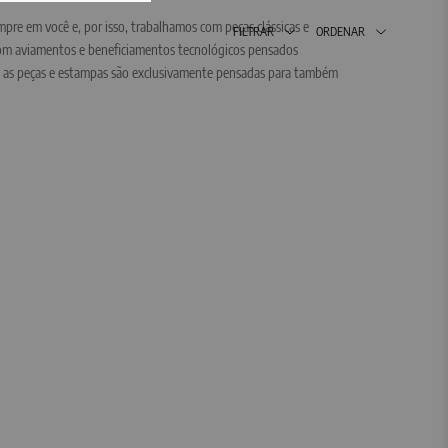
mpre em você e, por isso, trabalhamos com peças clássicas e
FILTRAR
ORDENAR
 com aviamentos e beneficiamentos tecnológicos pensados
as as peças e estampas são exclusivamente pensadas para também