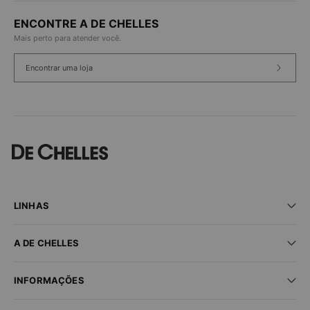
ENCONTRE A DE CHELLES
Mais perto para atender você.
Encontrar uma loja
LINHAS
Praia
A DE CHELLES
Fitness
Lingerie
Seja um parceiro
New In
INFORMAÇÕES
Encontre uma loja
Sale
Trabalhe conosco
Dúvidas frequentes