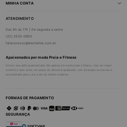
MINHA CONTA
Trocas e devoluções
Compra segura
Minha conta
Política de privacidade
ATENDIMENTO
Meus pedidos
Das 9h às 17h | De segunda a sexta
(22) 2525-0800
faleconosco@dechelles.com.br
Apaixonados por moda Praia e Fitness
Somos uma grife especializada não apenas em moda praia e fitness, mas em trazer
conforto e bem-estar, em peças de altíssima qualidade, com estampas exclusivas e
versatilidade para o dia a dia da mulher moderna.
FORMAS DE PAGAMENTO
SEGURANÇA