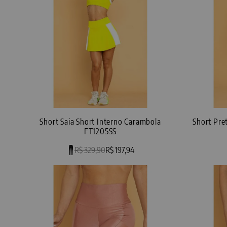
Short Saia Short Interno Carambola
Short Pre
FT1205SS
R$ 329,90
R$ 197,94