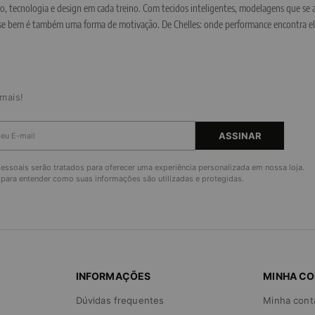
to, tecnologia e design em cada treino. Com tecidos inteligentes, modelagens que se 
r-se bem é também uma forma de motivação. De Chelles: onde performance encontra el
mais!
ASSINAR
ssoais serão tratados para oferecer uma experiência personalizada em nossa loja.
para entender como suas informações são utilizadas e protegidas.
INFORMAÇÕES
MINHA C
Dúvidas frequentes
Minha cont