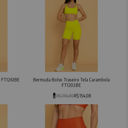
t FT1261BE
Bermuda Bolso Traseiro Tela Carambola
FT1202BE
2
R$ 256,80
R$ 154,08