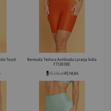
Tela Touch
Bermuda Textura Acetinada Laranja Índia
FT1283BE
4
R$ 236,40
R$ 141,84