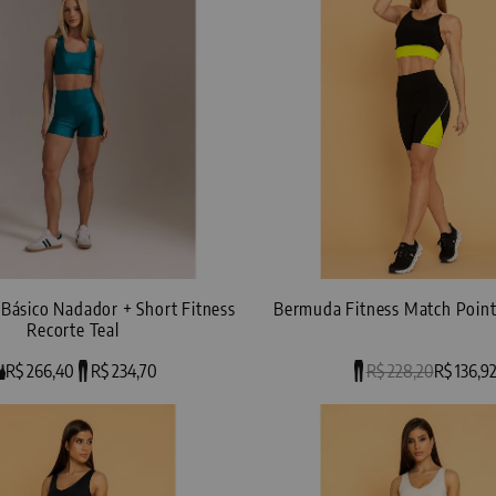
 Básico Nadador + Short Fitness
Bermuda Fitness Match Poin
Recorte Teal
R$ 266,40
R$ 234,70
R$ 228,20
R$ 136,9