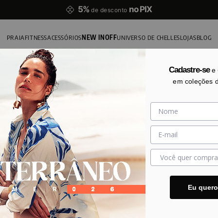
5%
no PIX
de desconto
PRAIA
FITNESS
ACESSÓRIOS
NEW IN
OFF
UNIVERSO DE CHELLES
LOJAS
BLOG
Cadastre-se
e
em coleções 
Eu quer