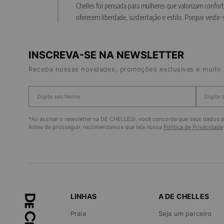
Chelles foi pensada para mulheres que valorizam confor
oferecem liberdade, sustentação e estilo. Porque vesti
INSCREVA-SE NA NEWSLETTER
Receba nossas novidades, promoções exclusivas e muito 
*Ao assinar o newsletter na DE CHELLES!, você concorda que seus dados pe
Antes de prosseguir, recomendamos que leia nossa
Política de Privacidade
LINHAS
A DE CHELLES
Praia
Seja um parceiro