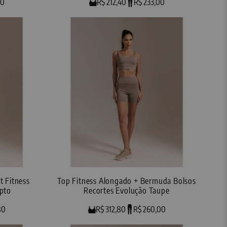
00
R$ 212,40
R$ 233,00
t Fitness
Top Fitness Alongado + Bermuda Bolsos
ipto
Recortes Evolução Taupe
80
R$ 312,80
R$ 260,00