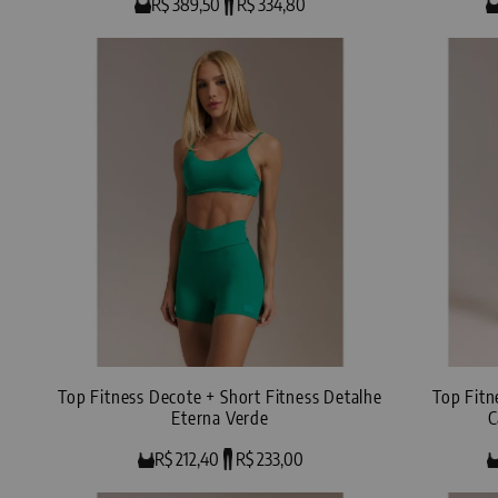
R$ 389,50
R$ 334,80
Top Fitness Decote + Short Fitness Detalhe
Top Fitn
Eterna Verde
C
R$ 212,40
R$ 233,00