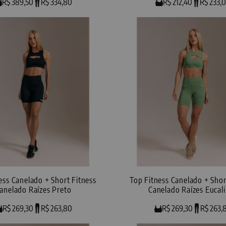
R$ 389,50
R$ 334,80
R$ 212,40
R$ 233,
ess Canelado + Short Fitness
Top Fitness Canelado + Shor
anelado Raízes Preto
Canelado Raízes Eucal
R$ 269,30
R$ 263,80
R$ 269,30
R$ 263,