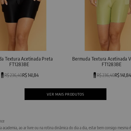
a Textura Acetinada Preta
Bermuda Textura Acetinada V
FT1283BE
FT1283BE
R$ 236,40
R$ 141,84
R$ 236,40
R$ 141,84
nce
academia, ao ar livre ou na rotina dinâmica do dia a dia, estar bem consigo mesma é