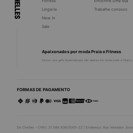
Fitness
Encontre uma loja
Lingerie
Trabalhe conosco
New In
Sale
Apaixonados por moda Praia e Fitness
Somos uma grife especializada não apenas em moda praia e fitness,
FORMAS DE PAGAMENTO
De Chelles - CNPJ: 31.584.436/0005-22 | Endereço: Rua Vereador Jose