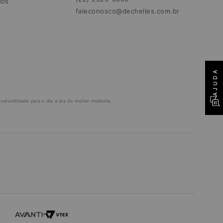
dos
faleconosco@dechelles.com.br
AJUDA
ersatilidade para o dia a dia da mulher moderna.
•