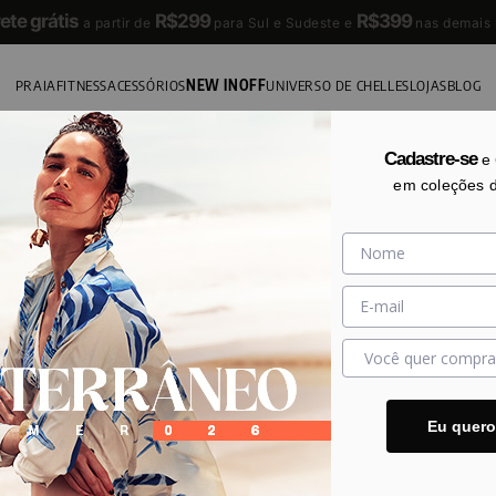
5%
no PIX
PRAIA
FITNESS
ACESSÓRIOS
NEW IN
OFF
UNIVERSO DE CHELLES
LOJAS
BLOG
Cadastre-se
e
Não encontramos o que você buscou
em coleções 
Sua busca não obteve nenhum resultado. Tente novamente com
as dicas abaixo:
Tente palavras menos específicas
escreve ao menos 4 caracteres
Caso não ache, busque usando o menu do site
Eu quer