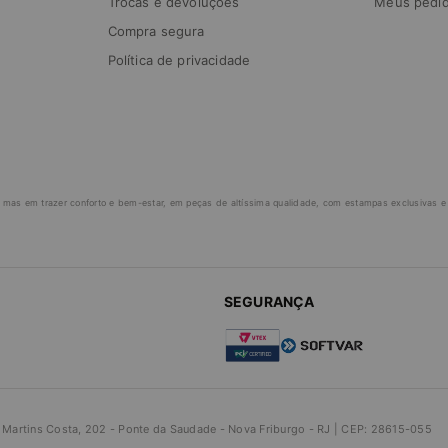
Trocas e devoluções
Meus pedi
Compra segura
Política de privacidade
 mas em trazer conforto e bem-estar, em peças de altíssima qualidade, com estampas exclusivas e v
SEGURANÇA
 Martins Costa, 202 - Ponte da Saudade - Nova Friburgo - RJ | CEP: 28615-055