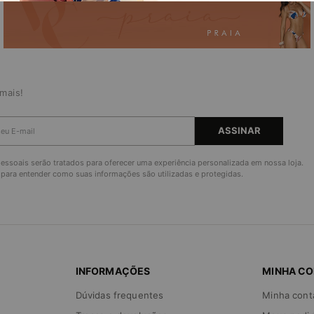
mais!
ASSINAR
ssoais serão tratados para oferecer uma experiência personalizada em nossa loja.
para entender como suas informações são utilizadas e protegidas.
INFORMAÇÕES
MINHA C
Dúvidas frequentes
Minha cont