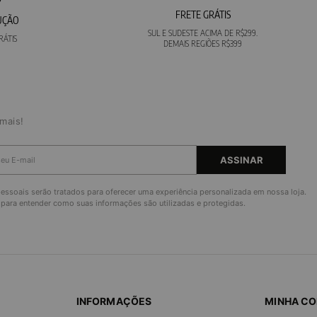
FRETE GRÁTIS
UÇÃO
SUL E SUDESTE ACIMA DE R$299.
RÁTIS
DEMAIS REGIÕES R$399
mais!
ASSINAR
ssoais serão tratados para oferecer uma experiência personalizada em nossa loja.
para entender como suas informações são utilizadas e protegidas.
INFORMAÇÕES
MINHA C