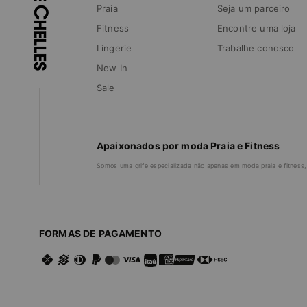
Praia
Seja um parceiro
Fitness
Encontre uma loja
Lingerie
Trabalhe conosco
New In
Sale
Apaixonados por moda Praia e Fitness
Somos uma grife especializada não apenas em moda praia e fitness,
FORMAS DE PAGAMENTO