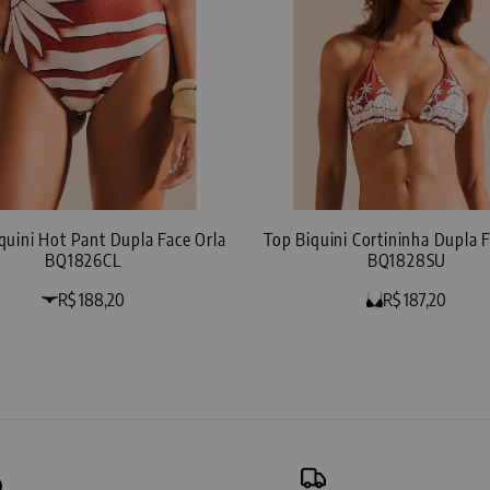
iquini Hot Pant Dupla Face Orla
Top Biquini Cortininha Dupla F
BQ1826CL
BQ1828SU
R$ 188,20
R$ 187,20