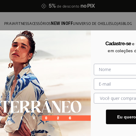
5%
no PIX
de desconto
PRAIA
FITNESS
ACESSÓRIOS
NEW IN
OFF
UNIVERSO DE CHELLES
LOJAS
BLOG
A AZUL MARINHO
Cadastre-se
e
MAI
em coleções 
BB3
R$
333
,
Taman
P
+ Ver t
Eu quer