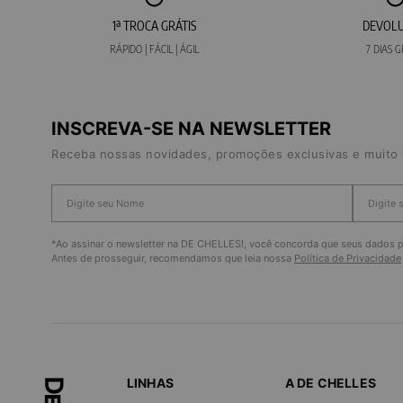
1ª TROCA GRÁTIS
DEVOL
RÁPIDO | FÁCIL | ÁGIL
7 DIAS G
INSCREVA-SE NA NEWSLETTER
Receba nossas novidades, promoções exclusivas e muito 
*Ao assinar o newsletter na DE CHELLES!, você concorda que seus dados pe
Antes de prosseguir, recomendamos que leia nossa
Política de Privacidade
LINHAS
A DE CHELLES