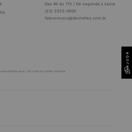
a
Das 9h às 17h | De segunda a sexta
(22) 2525-0800
dos
faleconosco@dechelles.com.br
AJUDA
ersatilidade para o dia a dia da mulher moderna.