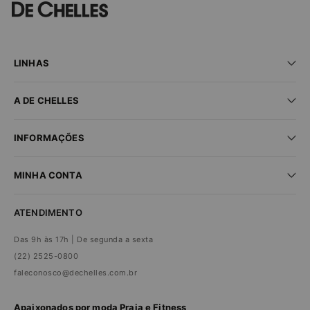
LINHAS
Praia
A DE CHELLES
Fitness
Lingerie
Seja um parceiro
New In
INFORMAÇÕES
Encontre uma loja
Sale
Trabalhe conosco
Dúvidas frequentes
MINHA CONTA
Trocas e devoluções
Compra segura
Minha conta
Política de privacidade
ATENDIMENTO
Meus pedidos
Das 9h às 17h | De segunda a sexta
(22) 2525-0800
faleconosco@dechelles.com.br
Apaixonados por moda Praia e Fitness