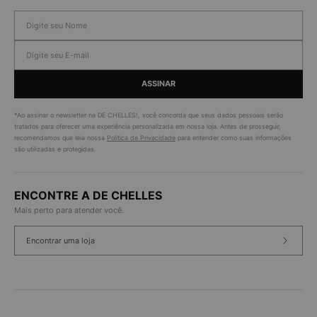
ASSINAR
*Ao assinar o newsletter na DE CHELLES!, você concorda que seus dados pessoais serão
tratados para oferecer uma experiência personalizada em nossa loja. Antes de prosseguir,
recomendamos que leia nossa
Política de Privacidade
para entender como suas informações
são utilizadas e protegidas.
ENCONTRE A DE CHELLES
Mais perto para atender você.
Encontrar uma loja