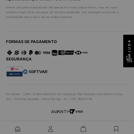
Somos uma grife especializada não apenas em moda praia e fitness, mas em trazer
conforto e bem-estar, em peças de altíssima qualidade, com estampas exclusivas e
versatilidade para o dia a dia da mulher moderna.
AJUDA
FORMAS DE PAGAMENTO
SEGURANÇA
De Chelles - CNPJ: 31.584.436/0005-22 | Endereço: Rua Vereador Jose Martins Costa,
202 - Ponte da Saudade - Nova Friburgo - RJ | CEP: 28615-055
•