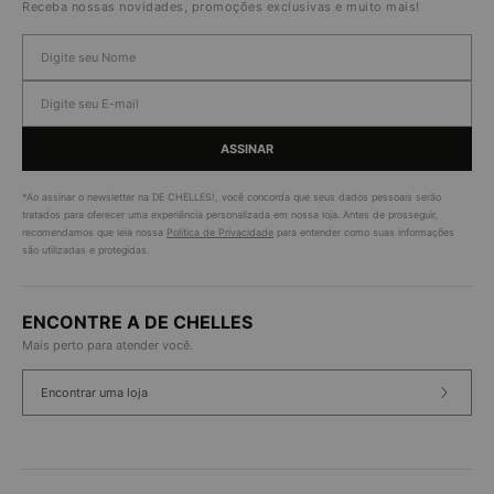
Receba nossas novidades, promoções exclusivas e muito mais!
ASSINAR
*Ao assinar o newsletter na DE CHELLES!, você concorda que seus dados pessoais serão
tratados para oferecer uma experiência personalizada em nossa loja. Antes de prosseguir,
recomendamos que leia nossa
Política de Privacidade
para entender como suas informações
são utilizadas e protegidas.
ENCONTRE A DE CHELLES
Mais perto para atender você.
Encontrar uma loja