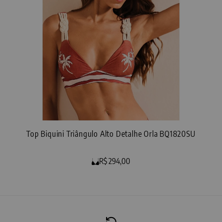
escolha certa. Garanta o seu agora e viva o verão com estilo!
Top Biquini Triângulo Alto Detalhe Orla BQ1820SU
R$ 294,00