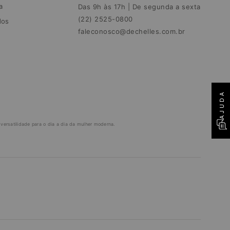
a
Das 9h às 17h | De segunda a sexta
(22) 2525-0800
dos
faleconosco@dechelles.com.br
AJUDA
ersatilidade para o dia a dia da mulher moderna.