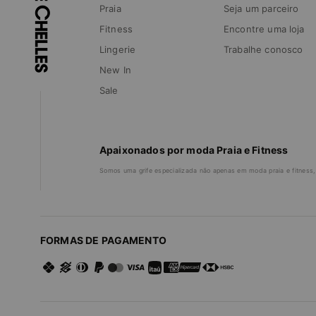
Praia
Seja um parceiro
Fitness
Encontre uma loja
Lingerie
Trabalhe conosco
New In
Sale
Apaixonados por moda Praia e Fitness
Somos uma grife especializada não apenas em moda praia e fitness,
FORMAS DE PAGAMENTO