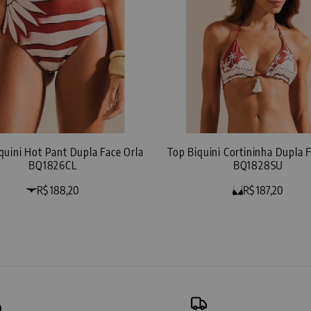
iquini Hot Pant Dupla Face Orla
Top Biquini Cortininha Dupla F
BQ1826CL
BQ1828SU
R$ 188,20
R$ 187,20