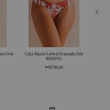
ace Orla
Calça Biquini Lateral Drapeada Orla
BQ1821CL
R$ 196,60