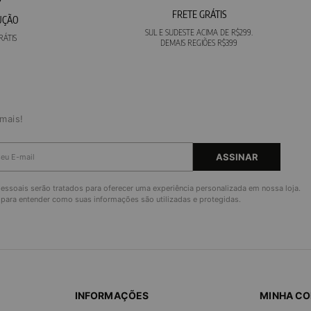
FRETE GRÁTIS
UÇÃO
SUL E SUDESTE ACIMA DE R$299.
RÁTIS
DEMAIS REGIÕES R$399
mais!
ASSINAR
ssoais serão tratados para oferecer uma experiência personalizada em nossa loja.
para entender como suas informações são utilizadas e protegidas.
INFORMAÇÕES
MINHA C