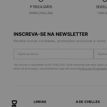
1ª TROCA GRÁTIS
DEVOL
RÁPIDO | FÁCIL | ÁGIL
7 DIAS G
INSCREVA-SE NA NEWSLETTER
Receba nossas novidades, promoções exclusivas e muito 
*Ao assinar o newsletter na DE CHELLES!, você concorda que seus dados pe
Antes de prosseguir, recomendamos que leia nossa
Política de Privacidade
LINHAS
A DE CHELLES