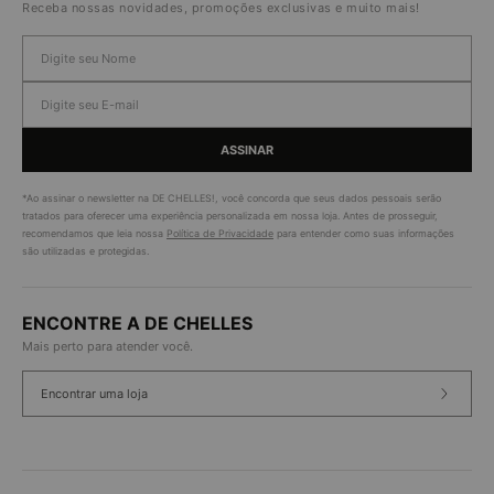
Receba nossas novidades, promoções exclusivas e muito mais!
ASSINAR
*Ao assinar o newsletter na DE CHELLES!, você concorda que seus dados pessoais serão
tratados para oferecer uma experiência personalizada em nossa loja. Antes de prosseguir,
recomendamos que leia nossa
Política de Privacidade
para entender como suas informações
são utilizadas e protegidas.
ENCONTRE A DE CHELLES
Mais perto para atender você.
Encontrar uma loja