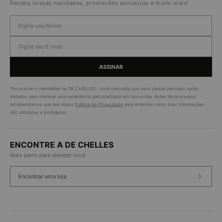
Receba nossas novidades, promoções exclusivas e muito mais!
ASSINAR
*Ao assinar o newsletter na DE CHELLES!, você concorda que seus dados pessoais serão
tratados para oferecer uma experiência personalizada em nossa loja. Antes de prosseguir,
recomendamos que leia nossa
Política de Privacidade
para entender como suas informações
são utilizadas e protegidas.
ENCONTRE A DE CHELLES
Mais perto para atender você.
Encontrar uma loja