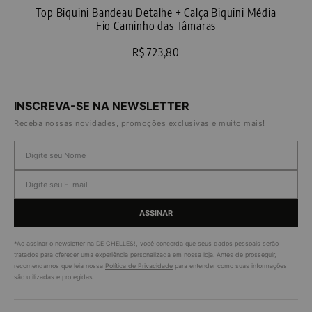
Top Biquini Bandeau Detalhe + Calça Biquini Média
Fio Caminho das Tâmaras
R$ 723,80
INSCREVA-SE NA NEWSLETTER
Receba nossas novidades, promoções exclusivas e muito mais!
ASSINAR
*Ao assinar o newsletter na DE CHELLES!, você concorda que seus dados pessoais serão
tratados para oferecer uma experiência personalizada em nossa loja. Antes de prosseguir,
recomendamos que leia nossa
Política de Privacidade
para entender como suas informações
são utilizadas e protegidas.