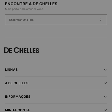
ENCONTRE A DE CHELLES
Mais perto para atender você.
Encontrar uma loja
LINHAS
Praia
A DE CHELLES
Fitness
Lingerie
Seja um parceiro
New In
INFORMAÇÕES
Encontre uma loja
Sale
Trabalhe conosco
Dúvidas frequentes
MINHA CONTA
Trocas e devoluções