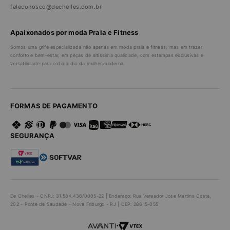
faleconosco@dechelles.com.br
Apaixonados por moda Praia e Fitness
Somos uma grife especializada não apenas em moda praia e fitness, mas em trazer
conforto e bem-estar, em peças de altíssima qualidade, com estampas exclusivas e
versatilidade para o dia a dia da mulher moderna.
FORMAS DE PAGAMENTO
SEGURANÇA
De Chelles - CNPJ: 31.584.436/0005-22 | Endereço: Rua Vereador Jose Martins Costa,
202 - Ponte da Saudade - Nova Friburgo - RJ | CEP: 28615-055
•