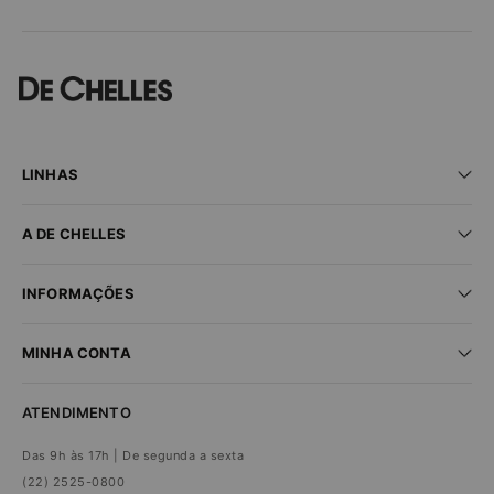
LINHAS
Praia
A DE CHELLES
Fitness
Lingerie
Seja um parceiro
New In
INFORMAÇÕES
Encontre uma loja
Sale
Trabalhe conosco
Dúvidas frequentes
MINHA CONTA
Trocas e devoluções
Compra segura
Minha conta
Política de privacidade
ATENDIMENTO
Meus pedidos
Das 9h às 17h | De segunda a sexta
(22) 2525-0800