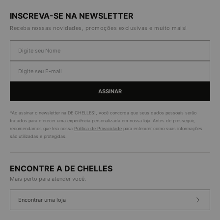
INSCREVA-SE NA NEWSLETTER
Receba nossas novidades, promoções exclusivas e muito mais!
ASSINAR
*Ao assinar o newsletter na DE CHELLES!, você concorda que seus dados pessoais serão
tratados para oferecer uma experiência personalizada em nossa loja. Antes de prosseguir,
recomendamos que leia nossa
Política de Privacidade
para entender como suas informações
são utilizadas e protegidas.
ENCONTRE A DE CHELLES
Mais perto para atender você.
Encontrar uma loja