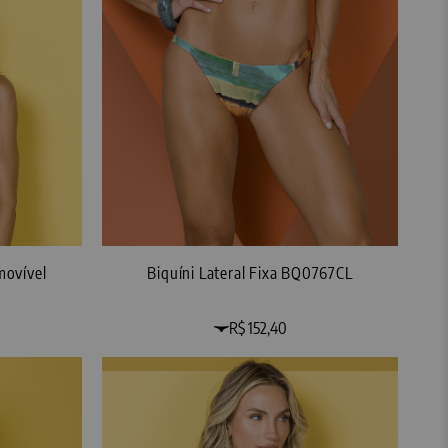
movível
Biquíni Lateral Fixa BQ0767CL
R$ 152,40