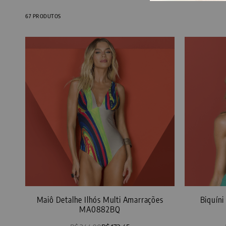
67
PRODUTOS
Maiô Detalhe Ilhós Multi Amarrações
Biquín
MA0882BQ