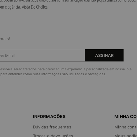
om elegância. Vista De Chelles.
mais!
ASSINAR
ssoais serão tratados para oferecer uma experiência personalizada em nossa loja.
para entender como suas informações são utilizadas e protegidas.
INFORMAÇÕES
MINHA C
Dúvidas frequentes
Minha cont
Trocas e devoluções
Meus pedi