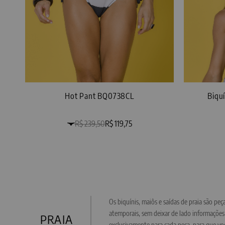
Hot Pant BQ0738CL
Biqu
R$ 239,50
R$ 119,75
Os biquínis, maiôs e saídas de praia são pe
atemporais, sem deixar de lado informações
PRAIA
exclusivamente para cada peça, para que vo