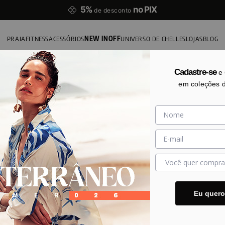
5%
no PIX
de desconto
PRAIA
FITNESS
ACESSÓRIOS
NEW IN
OFF
UNIVERSO DE CHELLES
LOJAS
BLOG
Cadastre-se
e
em coleções 
Eu quer