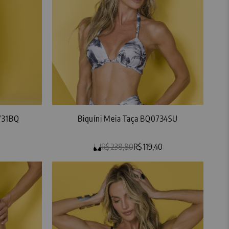
731BQ
Biquíni Meia Taça BQ0734SU
R$ 238,80
R$ 119,40