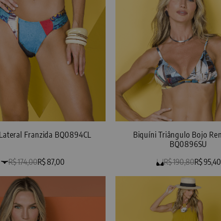
 Lateral Franzida BQ0894CL
Biquíni Triângulo Bojo Re
BQ0896SU
R$ 174,00
R$ 87,00
R$ 190,80
R$ 95,40