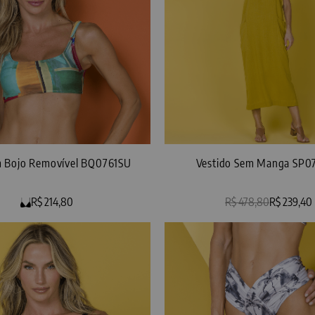
 Bojo Removível BQ0761SU
Vestido Sem Manga SP0
R$ 214,80
R$ 478,80
R$ 239,40