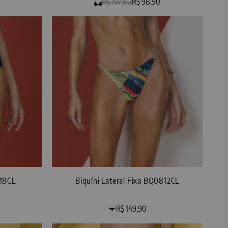
R$ 197,80
R$ 98,90
818CL
Biquíni Lateral Fixa BQ0812CL
R$ 149,90