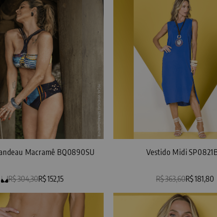
 Bandeau Macramê BQ0890SU
Vestido Midi SP0821
R$ 304,30
R$ 152,15
R$ 363,60
R$ 181,80