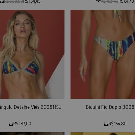
R$ 308,90
R$ 154,45
R$ 163,40
R$ 81,70
iângulo Detalhe Viés BQ0811SU
Biquíni Fio Duplo BQ0
R$ 187,00
R$ 154,80