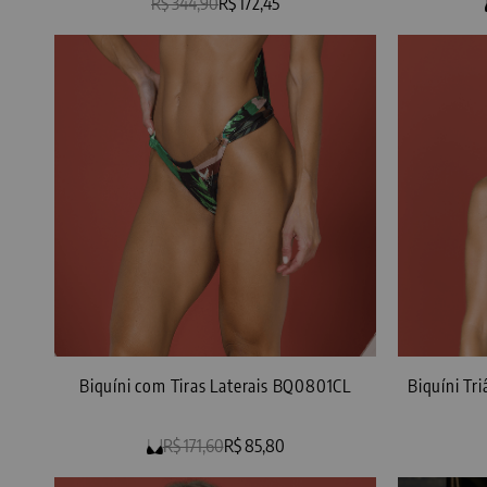
R$ 344,90
R$ 172,45
Biquíni com Tiras Laterais BQ0801CL
Biquíni Tr
R$ 171,60
R$ 85,80