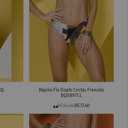
BQ
Biquíni Fio Duplo Costas Franzida
BQ0897CL
R$ 154,80
R$ 77,40