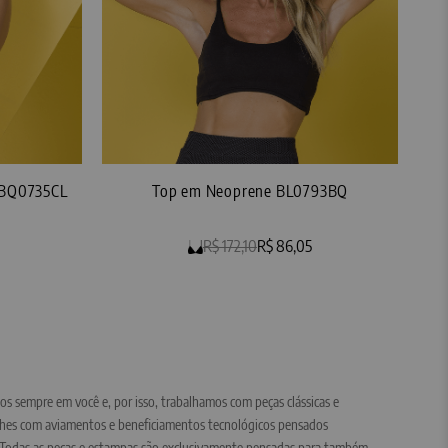
a BQ0735CL
Top em Neoprene BL0793BQ
0
R$ 172,10
R$ 86,05
os sempre em você e, por isso, trabalhamos com peças clássicas e
alhes com aviamentos e beneficiamentos tecnológicos pensados
ê. Todas as peças e estampas são exclusivamente pensadas para também