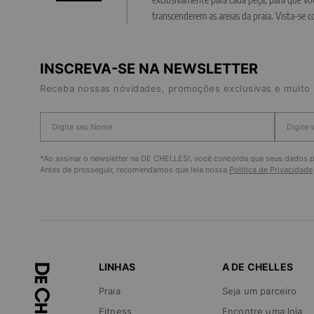
transcenderem as areias da praia. Vista-se c
INSCREVA-SE NA NEWSLETTER
Receba nossas novidades, promoções exclusivas e muito 
*Ao assinar o newsletter na DE CHELLES!, você concorda que seus dados pe
Antes de prosseguir, recomendamos que leia nossa
Política de Privacidade
LINHAS
A DE CHELLES
Praia
Seja um parceiro
Fitness
Encontre uma loja