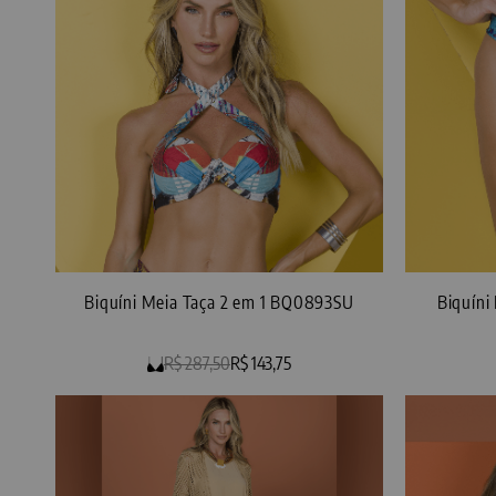
Biquíni Meia Taça 2 em 1 BQ0893SU
Biquíni
R$ 287,50
R$ 143,75