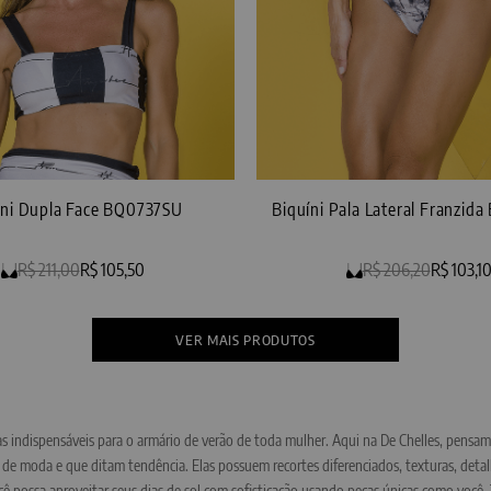
íni Dupla Face BQ0737SU
Biquíni Pala Lateral Franzid
R$ 211,00
R$ 105,50
R$ 206,20
R$ 103,1
ças indispensáveis para o armário de verão de toda mulher. Aqui na De Chelles, pensam
 de moda e que ditam tendência. Elas possuem recortes diferenciados, texturas, det
cê possa aproveitar seus dias de sol com sofisticação usando peças únicas como voc